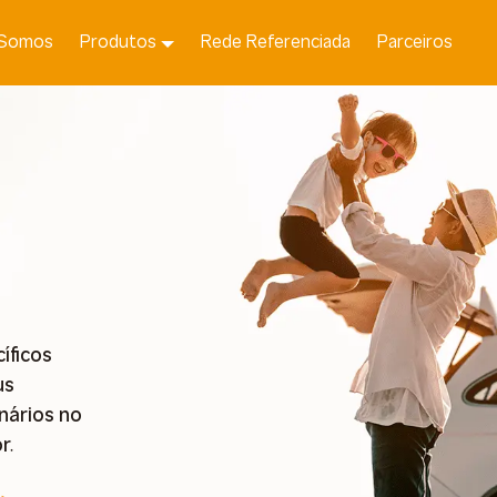
Somos
Produtos
Rede Referenciada
Parceiros
íficos
us
nários no
r.